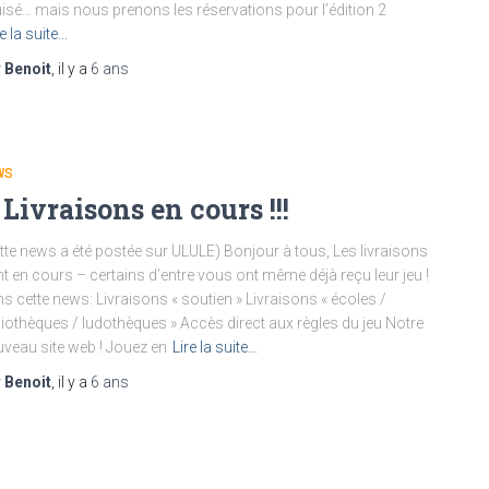
isé… mais nous prenons les réservations pour l’édition 2
re la suite…
r
Benoit
, il y a
6 ans
WS
!! Livraisons en cours !!!
tte news a été postée sur ULULE) Bonjour à tous, Les livraisons
t en cours – certains d’entre vous ont même déjà reçu leur jeu !
s cette news: Livraisons « soutien » Livraisons « écoles /
liothèques / ludothèques » Accès direct aux règles du jeu Notre
veau site web ! Jouez en
Lire la suite…
r
Benoit
, il y a
6 ans