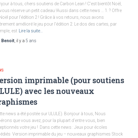
jour à tous, chers soutiens de Carbon Lean ! C’est bientôt Noël,
vous réserve un petit cadeau !Aussi dans cette news … 1. ? Offre
Noël pour l’édition 2 ! Grâce à vos retours, nous avons
èrement amélioré le jeu pour l’édition 2. Le dos des cartes, par
mple, est
Lire la suite…
r
Benoit
, il y a
5 ans
WS
ersion imprimable (pour soutiens
LULE) avec les nouveaux
raphismes
tte news a été postée sur ULULE). Bonjour à tous, Nous
érons que vous avez, pour la plupart d’entre vous, bien
eptionnés votre jeu ! Dans cette news : Jeux pour écoles
édiés Version imprimable du jeu – nouveaux graphismes Stock