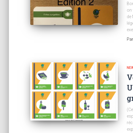
Bon
on 
de 
lég
exe
Pa
NE
V
U
g
(Ce
esp
réc
exp