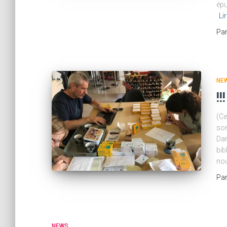
épu
Li
Pa
NE
!
(Ce
son
Dan
bib
nou
Pa
NEWS