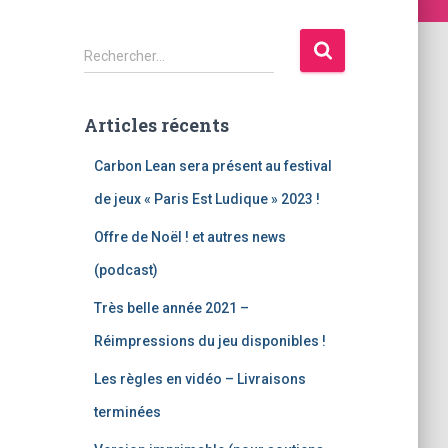
R
Rechercher…
e
c
h
Articles récents
e
r
Carbon Lean sera présent au festival
c
de jeux « Paris Est Ludique » 2023 !
h
e
Offre de Noël ! et autres news
r
(podcast)
:
Très belle année 2021 –
Réimpressions du jeu disponibles !
Les règles en vidéo – Livraisons
terminées