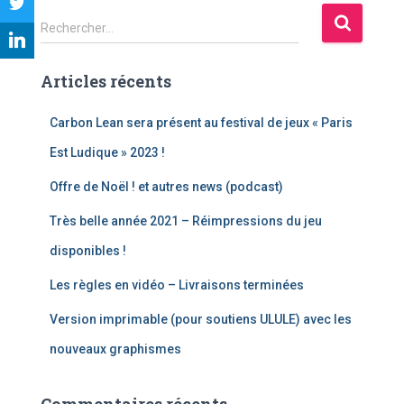
R
Rechercher…
e
c
Articles récents
h
e
r
Carbon Lean sera présent au festival de jeux « Paris
c
Est Ludique » 2023 !
h
e
Offre de Noël ! et autres news (podcast)
r
Très belle année 2021 – Réimpressions du jeu
:
disponibles !
Les règles en vidéo – Livraisons terminées
Version imprimable (pour soutiens ULULE) avec les
nouveaux graphismes
Commentaires récents