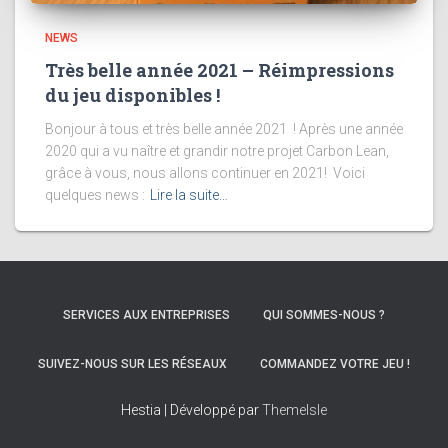
NEWS
Très belle année 2021 – Réimpressions
du jeu disponibles !
Bonjour à tous et très belle année 2021 ! Après une année
2020 qui a vu naître et grandir notre projet Carbon Lean,
grâce à vous, nous allons continuer en 2021! Voici
quelques news :
Lire la suite…
SERVICES AUX ENTREPRISES
QUI SOMMES-NOUS ?
SUIVEZ-NOUS SUR LES RÉSEAUX
COMMANDEZ VOTRE JEU !
Hestia | Développé par
ThemeIsle