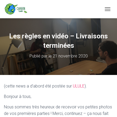
D
É
P
L
I
Les règles en vidéo – Livraisons
E
R
terminées
L
A
Publié par
le
21 novembre 2020
N
A
V
I
G
A
(cette news a d’abord été postée sur
ULULE
).
T
I
Bonjour à tous,
O
N
Nous sommes très heureux de recevoir vos petites photos
de vos premières parties ! Merci, continuez – ça nous fait