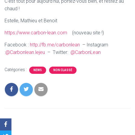
C’est tout pour aujourd’hui, portez-vous bien, et restez au
chaud !
Estelle, Mathieu et Benoit
https://www.carbon-lean.com
(nouveau site !)
Facebook :
http://fb.me/carbonlean
– Instagram
:
@Carbonlean.lejeu
– Twitter:
@CarbonLean
Catégories :
NEWS
NON CLASSÉ