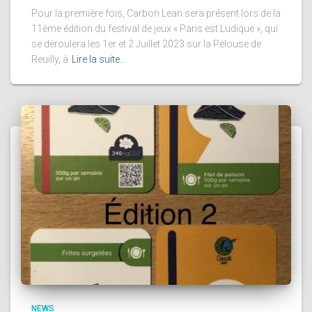
Pour la première fois, Carbon Lean sera présent lors de la
11ème édition du festival de jeux « Paris est Ludique », qui
se déroulera les 1er et 2 Juillet 2023 sur la Pelouse de
Reuilly, à
Lire la suite…
NEWS