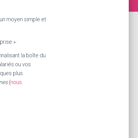
 un moyen simple et
rise » :
nalisant la boîte du
alariés ou vos
iques plus
umes
(
nous