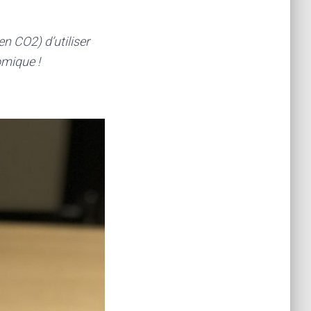
n CO2) d’utiliser
omique !