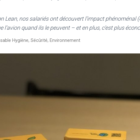
n Lean, nos salariés ont découvert l’impact phénoménal (e
ue l’avion quand ils le peuvent – et en plus, c’est plus écon
sable Hygiène, Sécûrité, Environnement