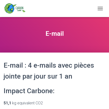
D
É
P
L
I
E-mail
E
R
L
A
N
A
V
E-mail : 4 e-mails avec pièces
I
G
jointe par jour sur 1 an
A
T
I
Impact Carbone:
O
N
51,1
kg equivalent CO2